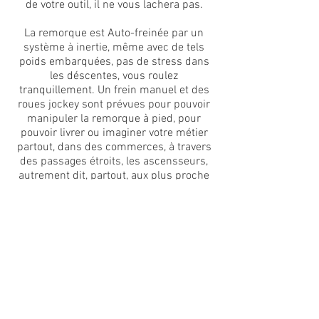
de votre outil, il ne vous lachera pas.
La remorque est Auto-freinée par un
système à inertie, même avec de tels
poids embarquées, pas de stress dans
les déscentes, vous roulez
tranquillement. Un frein manuel et des
roues jockey sont prévues pour pouvoir
manipuler la remorque à pied, pour
pouvoir livrer ou imaginer votre métier
partout, dans des commerces, à travers
des passages étroits, les ascensseurs,
autrement dit, partout, aux plus proche
de vos clients.
Dimensions intérieur Standard :
165*65*65 cm . Laissant le chargement
de 8 caisses 64x32Standard.
Largeur de passage 95cm et longueurs
Hors tout de 245cm.